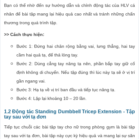
Bạn có thể nhờ đến sự hướng dẫn và chỉnh động tác của HLV cá
nhân để bài tập mang lại hiệu quả cao nhất và tránh những chấn
thương trong quá trình tập.
>> Cách thực hiện:
Bước 1: Đứng hai chân rộng bằng vai, lưng thẳng, hai tay
cầm hai quả tạ, để thả lỏng tay.
Bước 2: Dùng cẳng tay nâng tạ nên, phần bắp tay giữ cố
định không di chuyển. Nếu tập đúng thì lúc này tạ sẽ ở vị trí
gần ngang vai.
Bước 3: Hạ tạ về vị trí ban đầu và tiếp tục nâng tạ.
Bước 4: Lặp lại khoảng 10 – 20 lần.
1.2 Động tác Standing Dumbbell Tricep Extension - Tập
tay sau với tạ đơn
Tiếp tục chuỗi các bài tập tay cho nữ trong phòng gym là bài tập
tay sau với tạ đơn, bài tập này cực kỳ hiệu quả và mang lại sự săn