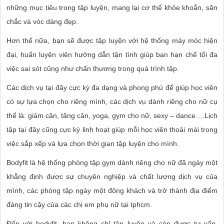
những mục tiêu trong tập luyện, mang lại cơ thể khỏe khoắn, săn
chắc và vóc dáng đẹp.
Hơn thế nữa, bạn sẽ được tập luyện với hệ thống máy móc hiện
đại, huấn luyện viên hướng dẫn tận tình giúp bạn hạn chế tối đa
việc sai sót cũng như chấn thương trong quá trình tập.
Các dịch vụ tại đây cực kỳ đa dạng và phong phú để giúp học viên
có sự lựa chọn cho riêng mình, các dịch vụ dành riêng cho nữ cụ
thể là: giảm cân, tăng cân, yoga, gym cho nữ, sexy – dance….Lịch
tập tại đây cũng cực kỳ linh hoạt giúp mỗi học viên thoải mái trong
việc sắp xếp và lựa chọn thời gian tập luyện cho mình.
Bodyfit là hệ thống phòng tập gym dành riêng cho nữ đã ngày một
khẳng định được sự chuyên nghiệp và chất lượng dịch vụ của
mình, các phòng tập ngày một đông khách và trở thành địa điểm
đáng tin cậy của các chị em phụ nữ tại tphcm.
Đến với bodyfit, bạn không chỉ tập luyện và còn được tư vấn,