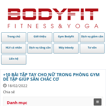
Trang chủ
Giới thiệu
Gym Bodyfit
Dịch vụ giảm cân
HLV cá nhân
Dịch vụ tăng cân
Máy inbody
Tư vấn
Liên hệ
+10 BÀI TẬP TAY CHO NỮ TRONG PHÒNG GYM
DỄ TẬP GIÚP SĂN CHẮC CƠ
18/02/2022
Chia sẻ
Danh mục