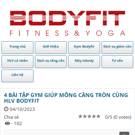
Trang chủ
Giới thiệu
Gym Bodyfit
Dịch vụ giảm cân
HLV cá nhân
Dịch vụ tăng cân
Máy inbody
Tư vấn
Liên hệ
4 BÀI TẬP GYM GIÚP MÔNG CĂNG TRÒN CÙNG
HLV BODYFIT
04/10/2023
Chia sẻ
0/5 (0 votes)
- 102