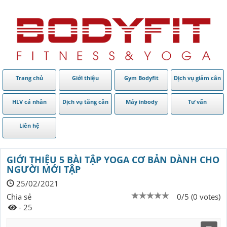
Trang chủ
Giới thiệu
Gym Bodyfit
Dịch vụ giảm cân
HLV cá nhân
Dịch vụ tăng cân
Máy inbody
Tư vấn
Liên hệ
GIỚI THIỆU 5 BÀI TẬP YOGA CƠ BẢN DÀNH CHO
NGƯỜI MỚI TẬP
25/02/2021
Chia sẻ
0/5 (0 votes)
- 25