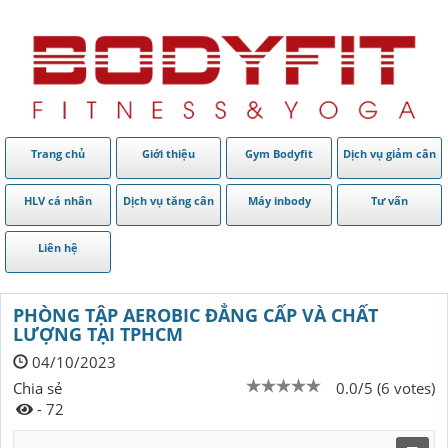
Trang chủ
Giới thiệu
Gym Bodyfit
Dịch vụ giảm cân
HLV cá nhân
Dịch vụ tăng cân
Máy inbody
Tư vấn
Liên hệ
PHÒNG TẬP AEROBIC ĐẲNG CẤP VÀ CHẤT
LƯỢNG TẠI TPHCM
04/10/2023
Chia sẻ
0.0/5 (6 votes)
- 72