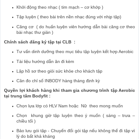
Khởi động theo nhạc ( tim mạch – cơ khớp )
Tập luyện ( theo bài trên nền nhạc đúng với nhịp tập)
Căng cơ ( do huấn luyện viên hướng dẫn bài căng cơ theo
bài nhạc thư giản )
Chính sách đăng ký tập tại CLB :
Tư vấn dinh dưỡng theo mục tiêu tập luyện kết hợp Aerobic
Tài liệu hướng dẫn ăn đi kèm
Lập hồ sơ theo giỏi sức khỏe cho khách tập
Cân đo chỉ số INBODY hàng tháng định kỳ
Quyền lợi khách hàng khi tham gia chương trình tập Aerobic
tại trung tâm Bodyfit :
Chọn lựa lớp có HLV Nam hoặc Nữ theo mong muốn
Chọn khung giờ tập luyện theo ý muốn ( sáng – trưa –
chiều tối )
Bảo lưu gói tập - Chuyển đổi gói tập nếu không thể đi tập vì
lý do bất khả kháng