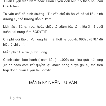
.Huấn luyện viên Nam hoặc Huấn luyện viên Nữ tùy theo nhu cầu
khách hàng.
Tư vấn chế độ dinh dưỡng : Tư vấn chế độ ăn và có tài liệu dinh
dưỡng cụ thể hướng dẫn đi kèm.
Lịch tập : Sáng, trưa hoặc chiều tối ,đảm bảo tối thiểu 3 - 5 buổi
/tuần .tại trung tâm BODYFIT.
Chi phí gói tập : Vui lòng liên hệ Hotline Bodyfit 0937878787 để
biết rõ chi phí .
Miễn phí : Giữ xe ,nước uống …
Chính sách bảo hành ( cam kết ) : 100% sự hiệu quả hài lòng
,chính sách cam kết quyền lợi khách hàng được ghi cụ thể trên
hợp đồng huấn luyện tại Bodyfit .
ĐĂNG KÝ NHẬN TƯ VẤN