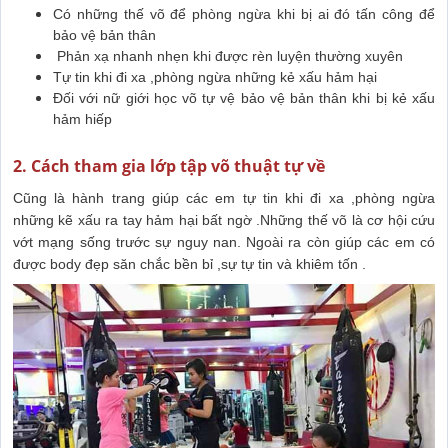
Có những thế võ để phòng ngừa khi bị ai đó tấn công để
bảo vệ bản thân
Phản xạ nhanh nhẹn khi được rèn luyện thường xuyên
Tự tin khi đi xa ,phòng ngừa những kẻ xấu hảm hại
Đối với nữ giới học võ tự vệ bảo vệ bản thân khi bị kẻ xấu
hảm hiếp
2. Cách tham gia lớp tập võ thuật tự về
Cũng là hành trang giúp các em tự tin khi đi xa ,phòng ngừa
những kẽ xấu ra tay hảm hại bất ngờ .Những thế võ là cơ hội cứu
vớt mạng sống trước sự nguy nan. Ngoài ra còn giúp các em có
được body đẹp săn chắc bền bỉ ,sự tự tin và khiêm tốn .