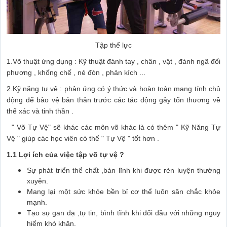
Tập thể lực
1.Võ thuật ứng dụng : Kỹ thuật đánh tay , chân , vật , đánh ngã đối
phương , khống chế , né đòn , phản kích ...
2.Kỹ năng tự vệ : phản ứng có ý thức và hoàn toàn mang tính chủ
động để bảo vệ bản thân trước các tác động gây tổn thương về
thể xác và tinh thần .
" Võ Tự Vệ" sẽ khác các môn võ khác là có thêm " Kỹ Năng Tự
Vệ " giúp các học viên có thể " Tự Vệ " tốt hơn .
1.1 Lợi ích của việc tập võ tự vệ ?
Sự phát triển thể chất ,bản lĩnh khi được rèn luyện thường
xuyên.
Mang lại một sức khỏe bền bỉ cơ thể luôn săn chắc khỏe
mạnh.
Tạo sự gan dạ ,tự tin, bình tĩnh khi đối đầu với những nguy
hiểm khó khăn.