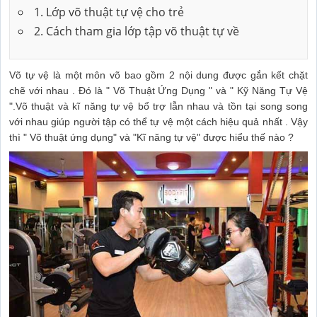
1. Lớp võ thuật tự vệ cho trẻ
2. Cách tham gia lớp tập võ thuật tự về
Võ tự vệ là một môn võ bao gồm 2 nội dung được gắn kết chặt
chẽ với nhau . Đó là " Võ Thuật Ứng Dụng " và " Kỹ Năng Tự Vệ
".Võ thuật và kĩ năng tự vệ bổ trợ lẫn nhau và tồn tại song song
với nhau giúp người tập có thể tự vệ một cách hiệu quả nhất . Vậy
thì " Võ thuật ứng dụng" và "Kĩ năng tự vệ" được hiểu thế nào ?