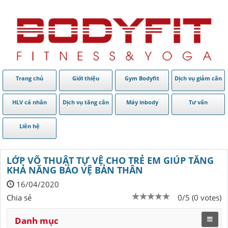
Trang chủ
Giới thiệu
Gym Bodyfit
Dịch vụ giảm cân
HLV cá nhân
Dịch vụ tăng cân
Máy inbody
Tư vấn
Liên hệ
LỚP VÕ THUẬT TỰ VỆ CHO TRẺ EM GIÚP TĂNG
KHẢ NĂNG BẢO VỆ BẢN THÂN
16/04/2020
Chia sẻ
0/5 (0 votes)
Danh mục